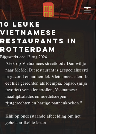
10 LEUKE
VIETNAMESE
RESTAURANTS IN
ROTTERDAM
Bijgewerkt op:
12 aug 2024
"Ge
k op 
Vietnamees
 streetfood? Dan wil je 
naar MéMé. Dit restaurant is gespecialiseerd 
in gezond en authentiek 
Vietnamees
 eten. Je 
eet hier gerechten als loempia, bapao, (mijn 
favoriet) verse 
lenterollen
, Vietnamese 
maaltijdsalades en 
noedelsoepen
, 
rijstgerechten en hartige pannenkoe
ken."
Klik op onderstaande afbeelding om het 
gehele artikel te lezen