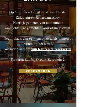
Op 5 minuten loopafstand van
Theater
Zuidplein
en
Rotterdam Ahoy.
Heerlijk genieten van authentieke
ambachtelijke gerechten voor of na je event.
Neem plaats aan een van onze tafels binnen of
buiten op het terras.
van tevoren te reserveren
We raden aan om
.
Parkeren kan bij
Q-park Zuidplein 2
.
Reserveren