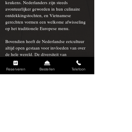
keukens. Nederlanders zijn steeds 
avontuurlijker geworden in hun culinaire 
ontdekkingstochten, en Vietnamese 
gerechten vormen een welkome afwisseling 
op het traditionele Europese menu.
Bovendien heeft de Nederlandse eetcultuur 
altijd open gestaan voor invloeden van over 
de hele wereld. De diversiteit van 
Nederlandse keukens weerspiegelt de 
diverse samenstelling van de Nederlandse 
Reserveren
Bestellen
Telefoon
samenleving zelf. Vietnamese restaurants 
voegen een nieuwe dimensie toe aan deze 
smeltkroes van culturen, waardoor 
Nederlanders de kans krijgen om hun 
smaakpapillen te verwennen met nieuwe 
smaken en texturen.
De Toekomst van de Vietnamese Keuken 
in Nederland