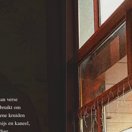
van verse 
ebruikt om 
ene kruiden 
nijs en kaneel, 
dige 