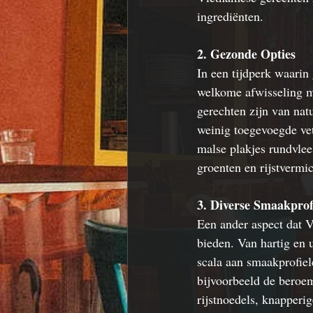
ingrediënten.
2. Gezonde Opties
In een tijdperk waarin
welkome afwisseling m
gerechten zijn van nat
weinig toegevoegde ve
malse plakjes rundvlee
groenten en rijstvermic
3. Diverse Smaakprof
Een ander aspect dat V
bieden. Van hartig en 
scala aan smaakprofie
bijvoorbeeld de beroe
rijstnoedels, knapperi