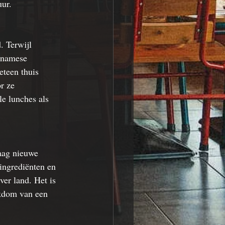
uur.
. Terwijl 
tnamese 
eteen thuis 
r ze 
le lunches als 
aag nieuwe 
ingrediënten en 
ver land. Het is 
jkdom van een 