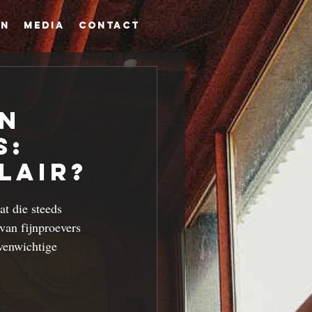
en
Media
CONTACT
an
s:
lair?
at die steeds 
van fijnproevers 
venwichtige 