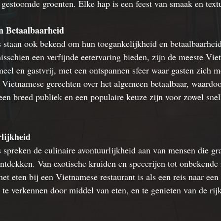
n gestoomde groenten. Elke hap is een feest van smaak en text
en Betaalbaarheid
 staan ook bekend om hun toegankelijkheid en betaalbaarheid
sschien een verfijnde eetervaring bieden, zijn de meeste Vie
eel en gastvrij, met een ontspannen sfeer waar gasten zich m
 Vietnamese gerechten over het algemeen betaalbaar, waardoo
 een breed publiek en een populaire keuze zijn voor zowel snel
lijkheid
 spreken de culinaire avontuurlijkheid aan van mensen die gr
tdekken. Van exotische kruiden en specerijen tot onbekende 
et eten bij een Vietnamese restaurant is als een reis naar een 
te verkennen door middel van eten, en te genieten van de ri