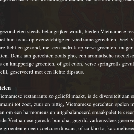
 gezond eten steeds belangrijker wordt, bieden 
Vietnamese res
et hun focus op evenwichtige en voedzame gerechten. Veel V
ure licht en gezond, met een nadruk op verse groenten, mager v
tten. Denk aan gerechten zoals pho, een aromatische noedels
s en knapperige groenten, of goi cuon, verse springrolls gevu
elli, geserveerd met een lichte dipsaus.
ielen
ietnamese restaurants zo geliefd maakt, is de diversiteit aan 
umami tot zoet, zuur en pittig, Vietnamese gerechten spelen m
len om een harmonieus en uitgebalanceerd smaakpalet te creë
mde 
Vietnamese gerecht
 bun cha, gegrild varkensvlees geserv
ge groenten en een zoetzure dipsaus, of ca kho to, karamelisee