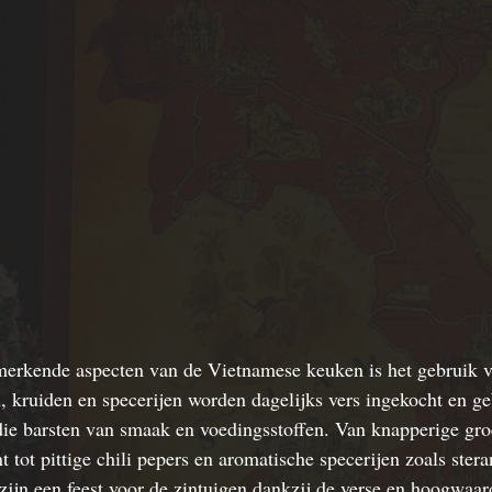
erkende aspecten van de 
Vietnamese keuken
 is het gebruik 
, kruiden en specerijen worden dagelijks vers ingekocht en g
die barsten van smaak en voedingsstoffen. Van knapperige gro
 tot pittige chili pepers en aromatische specerijen zoals stera
 zijn een feest voor de zintuigen dankzij de verse en hoogwaar