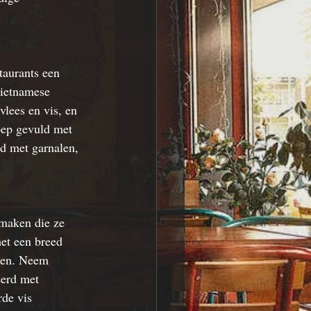
taurants
 een 
ietnamese 
lees en vis, en 
oep gevuld met 
ld met garnalen, 
smaken die ze 
et een breed 
ren. Neem 
eerd met 
rde vis 