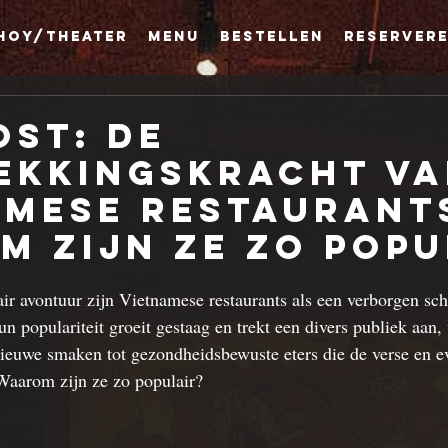
hoy/Theater
MENU
Bestellen
Reserver
ost: De
ekkingskracht v
amese Restaurant
 Zijn ze Zo Popu
air avontuur zijn 
Vietnamese restaurants
 als een verborgen sch
 populariteit groeit gestaag en trekt een divers publiek aan, 
nieuwe smaken tot gezondheidsbewuste eters die de verse en e
Waarom zijn ze zo populair?