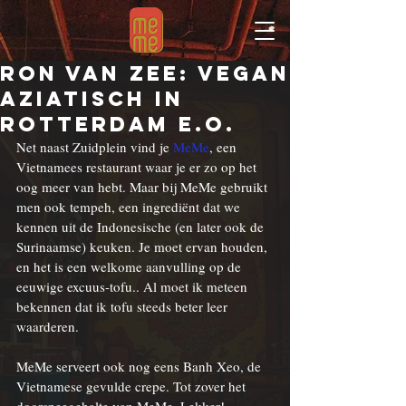
Ron van Zee: Vegan
Aziatisch in
Rotterdam e.o.
Net naast Zuidplein vind je 
MeMe
, een 
Vietnamees restaurant waar je er zo op het 
oog meer van hebt. Maar bij MeMe gebruikt 
men ook tempeh, een ingrediënt dat we 
kennen uit de Indonesische (en later ook de 
Surinaamse) keuken. Je moet ervan houden, 
en het is een welkome aanvulling op de 
eeuwige excuus-tofu.. Al moet ik meteen 
bekennen dat ik tofu steeds beter leer 
waarderen.
MeMe serveert ook nog eens Banh Xeo, de 
Vietnamese gevulde crepe. Tot zover het 