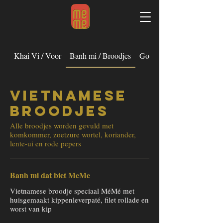
Khai Vi / Voor
Banh mi / Broodjes
Goi cuon / Lenterol
Vietnamese
broodjes
Alle broodjes worden gevuld met
komkommer, zoetzure wortel, koriander,
lente-ui en rode pepers
Banh mi dat biet MeMe
Vietnamese broodje speciaal MéMé met
huisgemaakt kippenleverpaté, filet rollade en
worst van kip