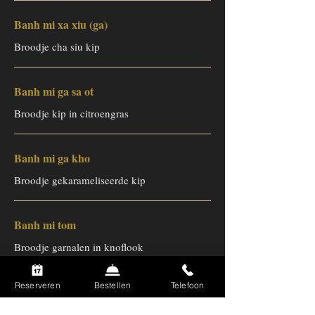
Banh mi xa xiu (ga)
Broodje cha siu kip
Banh mi ga sa ot
Broodje kip in citroengras
Banh mi ga kho
Broodje gekarameliseerde kip
Banh mi tom
Broodje garnalen in knoflook
Reserveren
Bestellen
Telefoon
Banh mi trung chien
Broodje Vietnamese omelet